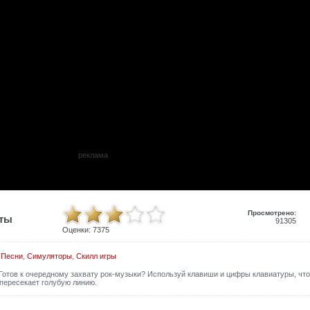
реклама
Просмотрено:
иты
91305
Оценки:
7375
,
Песни
,
Симуляторы
,
Скилл игры
 Готов к очередному захвату рок-музыки? Используй клавиши и цифры клавиатуры, чт
 пересекает голубую линию.