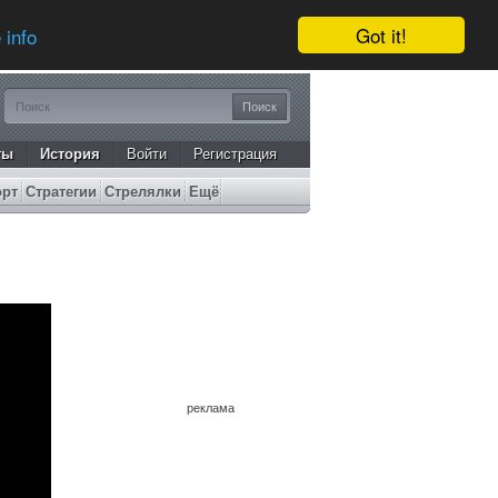
Got it!
 info
ты
История
Войти
Регистрация
орт
Стратегии
Стрелялки
Ещё
реклама