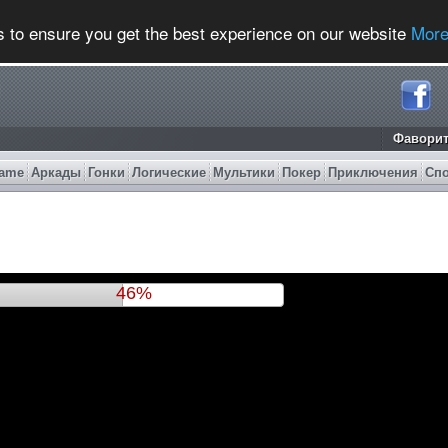
s to ensure you get the best experience on our website
More
Фавори
ame
Аркады
Гонки
Логические
Мультики
Покер
Приключения
Сп
50%