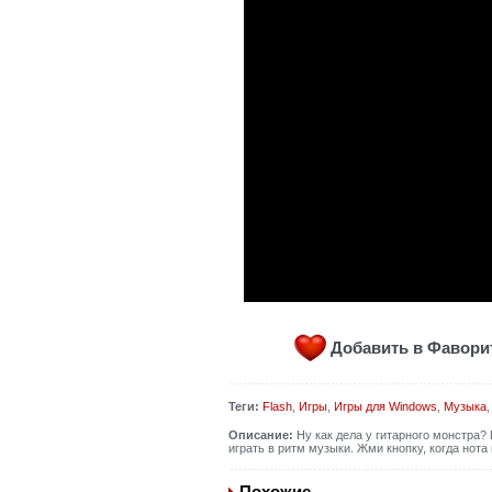
Добавить в Фавор
Теги:
Flash
,
Игры
,
Игры для Windows
,
Музыка
Описание:
Ну как дела у гитарного монстра?
играть в ритм музыки. Жми кнопку, когда нота
Похожие