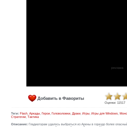
реклама
Добавить в Фавориты
Оценки:
11517
Теги:
Flash
,
Аркады
,
Герои
,
Головоломки
,
Драки
,
Игры
,
Игры для Windows
,
Монс
Стратегии
,
Тактика
Описание:
Гладиаторам удалось выбраться из Арены в гораздо более опасный 