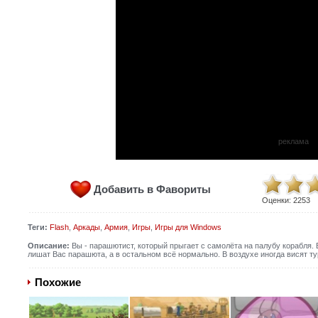
реклама
Добавить в Фавориты
Оценки:
2253
Теги:
Flash
,
Аркады
,
Армия
,
Игры
,
Игры для Windows
Описание:
Вы - парашютист, который прыгает с самолёта на палубу корабля. 
лишат Вас парашюта, а в остальном всё нормально. В воздухе иногда висят ту
Похожие