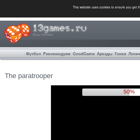
This website uses cookies to ensure you get 
Игры Онлайн
Футбол
Рекомендуем
GoodGame
Аркады
Гонки
Логич
The paratrooper
52%