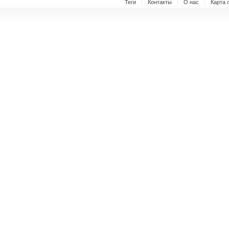
Теги
Контакты
О нас
Карта 