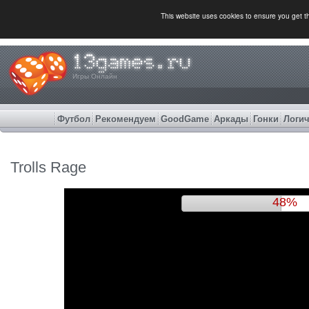
This website uses cookies to ensure you get 
Игры Онлайн
Футбол
Рекомендуем
GoodGame
Аркады
Гонки
Логич
Trolls Rage
51%