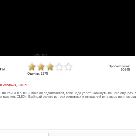
реклама
Просмотрено:
иты
90345
Оценки:
1975
я Windows
,
Экшен
пингвина в высь и пока он поднимается, тебе надо успеть кликнуть на него еще раз. 
тся надпись CLICK. Выбирай одного из трех животных и отправляй их в высь при помощ