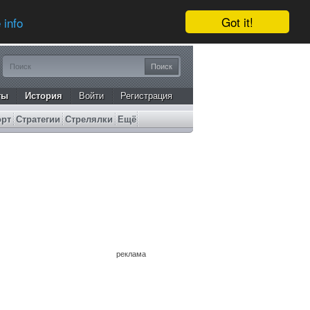
Got it!
 info
ты
История
Войти
Регистрация
орт
Стратегии
Стрелялки
Ещё
реклама