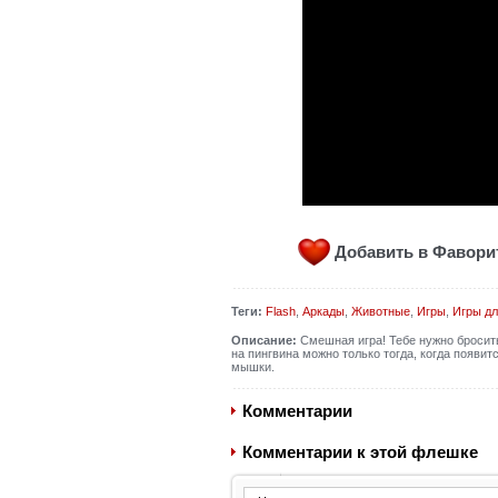
Добавить в Фавор
Теги:
Flash
,
Аркады
,
Животные
,
Игры
,
Игры дл
Описание:
Смешная игра! Тебе нужно бросить 
на пингвина можно только тогда, когда появи
мышки.
Комментарии
Комментарии к этой флешке