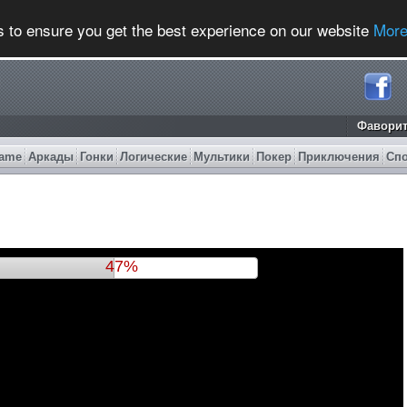
s to ensure you get the best experience on our website
More
Фавори
ame
Аркады
Гонки
Логические
Мультики
Покер
Приключения
Сп
49%