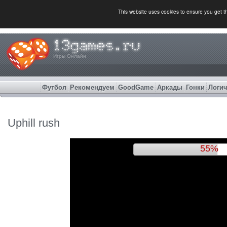
This website uses cookies to ensure you get 
Игры Онлайн
Футбол
Рекомендуем
GoodGame
Аркады
Гонки
Логич
Uphill rush
60%