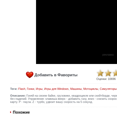
реклама
Добавить в Фавориты
Оценки:
10696
Теги:
Flash
,
Гонки
,
Игры
,
Игры для Windows
,
Машины
,
Мотоциклы
,
Симуляторы
Описание:
Гоняй на своем байке, грузовике, квадроцикле или скейтборде, чер
без падений. Управление: клавиша вверх - добавить газу, вниз - снизить скоро
карту. Р - пауза. Z - турбо, удвоит вашу скорость на 5 секунд.
Похожие