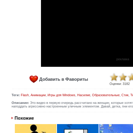
реклама
Добавить в Фавориты
Оценки:
3182
Теги:
Flash
,
Анимации
,
Игры для Windows
,
Насилие
,
Образовательные
,
Стик
,
Т
Описание:
Это видео в первую очередь рассчитано на женщин, которые хотят
наподдать агрессивно настроенным уличным элементом. Давай, детка, пни его
Похожие