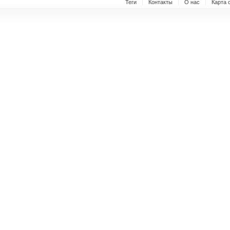
Теги
Контакты
О нас
Карта 