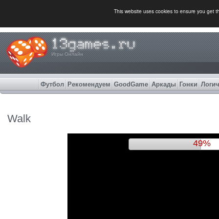
This website uses cookies to ensure you get 
Игры Онлайн
Футбол
Рекомендуем
GoodGame
Аркады
Гонки
Логич
Walk
52%