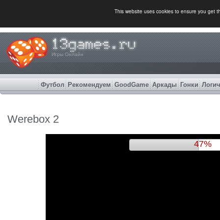
This website uses cookies to ensure you get 
Игры Онлайн
Футбол
Рекомендуем
GoodGame
Аркады
Гонки
Логич
Werebox 2
51%