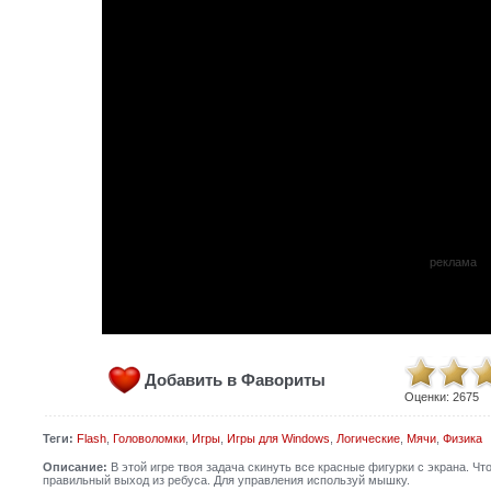
реклама
Добавить в Фавориты
Оценки:
2675
Теги:
Flash
,
Головоломки
,
Игры
,
Игры для Windows
,
Логические
,
Мячи
,
Физика
Описание:
В этой игре твоя задача скинуть все красные фигурки с экрана. Чт
правильный выход из ребуса. Для управления используй мышку.