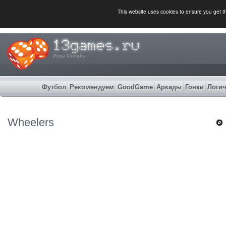
This website uses cookies to ensure you get 
Игры Онлайн
Футбол
Рекомендуем
GoodGame
Аркады
Гонки
Логич
Wheelers