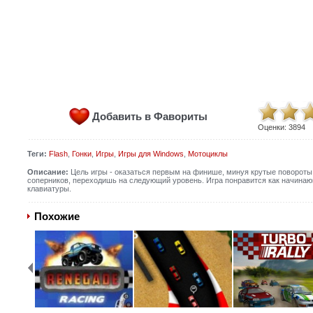
Добавить в Фавориты
Оценки:
3894
Теги:
Flash
,
Гонки
,
Игры
,
Игры для Windows
,
Мотоциклы
Описание:
Цель игры - оказаться первым на финише, минуя крутые повороты 
соперников, переходишь на следующий уровень. Игра понравится как начина
клавиатуры.
Похожие