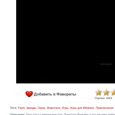
реклама
Добавить в Фавориты
Оценки:
4464
Теги:
Flash
,
Аркады
,
Герои
,
Животные
,
Игры
,
Игры для Windows
,
Приключения
Описание:
Простая и славная игрушка. Помогите Вильяму и его лисенку найт