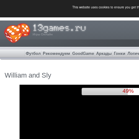
This website uses cookies to ensure you get 
Игры Онлайн
Футбол
Рекомендуем
GoodGame
Аркады
Гонки
Логич
William and Sly
52%