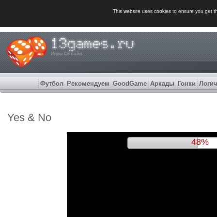
This website uses cookies to ensure you get 
Игры Онлайн
Футбол
Рекомендуем
GoodGame
Аркады
Гонки
Логич
Yes & No
51%