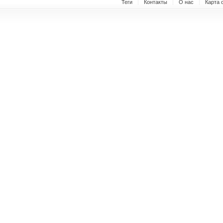
Теги
Контакты
О нас
Карта 