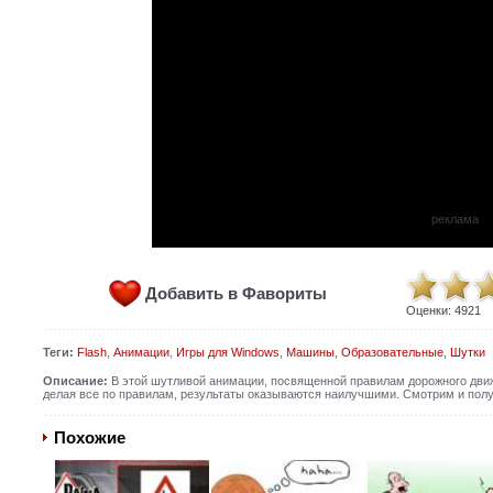
реклама
Добавить в Фавориты
Оценки:
4921
Теги:
Flash
,
Анимации
,
Игры для Windows
,
Машины
,
Образовательные
,
Шутки
Описание:
В этой шутливой анимации, посвященной правилам дорожного движе
делая все по правилам, результаты оказываются наилучшими. Смотрим и полу
Похожие