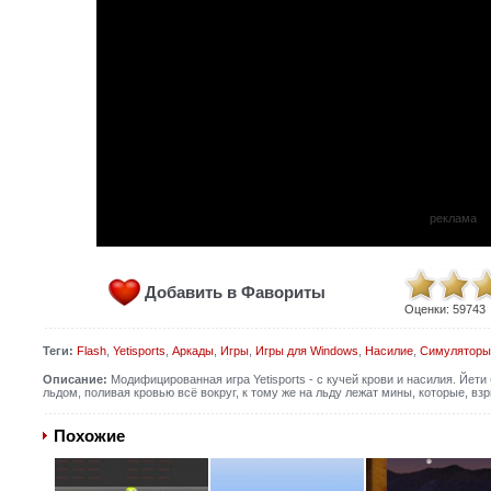
реклама
Добавить в Фавориты
Оценки:
59743
Теги:
Flash
,
Yetisports
,
Аркады
,
Игры
,
Игры для Windows
,
Насилие
,
Симуляторы
Описание:
Модифицированная игра Yetisports - с кучей крови и насилия. Йети 
льдом, поливая кровью всё вокруг, к тому же на льду лежат мины, которые, в
Похожие