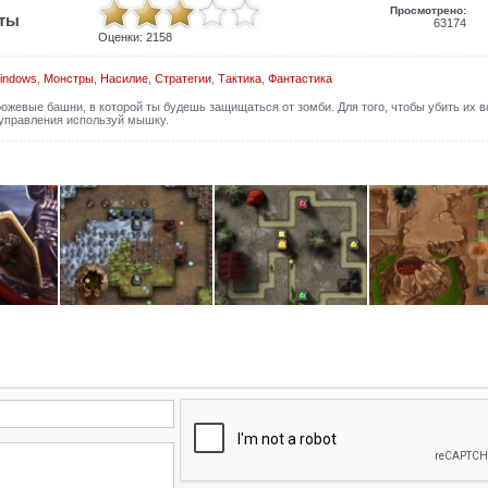
Просмотрено:
иты
63174
Оценки:
2158
indows
,
Монстры
,
Насилие
,
Стратегии
,
Тактика
,
Фантастика
ожевые башни, в которой ты будешь защищаться от зомби. Для того, чтобы убить их в
управления используй мышку.