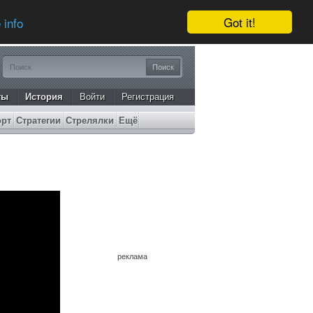
Got it!
 info
ты
История
Войти
Регистрация
орт
Стратегии
Стрелялки
Ещё
реклама