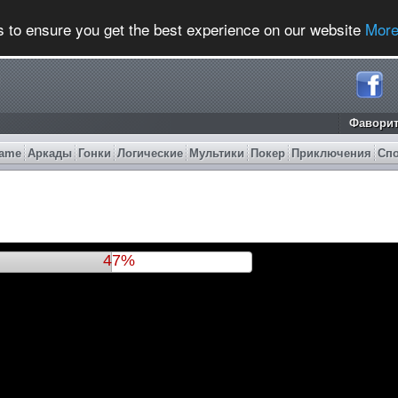
s to ensure you get the best experience on our website
More
Фавори
ame
Аркады
Гонки
Логические
Мультики
Покер
Приключения
Сп
50%