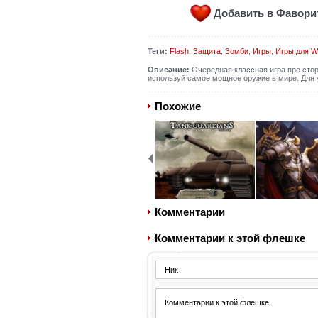
Добавить в Фавор
Теги:
Flash
,
Защита
,
Зомби
,
Игры
,
Игры для W
Описание:
Очередная классная игра про стор
используй самое мощное оружие в мире. Для 
Похожие
Комментарии
Комментарии к этой флешке