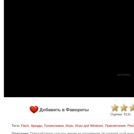
реклама
Добавить в Фавориты
Оценки:
4131
Теги:
Flash
,
Аркады
,
Головоломки
,
Игры
,
Игры для Windows
,
Приключения
,
Рек
Описание:
Помогай Гарри спасать землю на протяжении 24 уровней этой игры