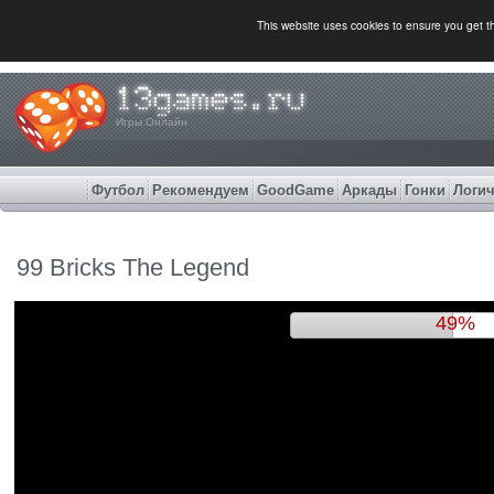
This website uses cookies to ensure you get 
Игры Онлайн
Футбол
Рекомендуем
GoodGame
Аркады
Гонки
Логич
99 Bricks The Legend
52%