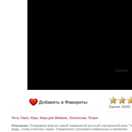
реклама
Добавить в Фавориты
Оценки:
26181
Теги:
Flash
,
Игры
,
Игры для Windows
,
Логические
,
Тетрис
Описание:
Очередная версия самой знаменитой русской электронной игры "т
ряды, чтобы очистить экран. Управление стрелками клавиатуры и пробелом.