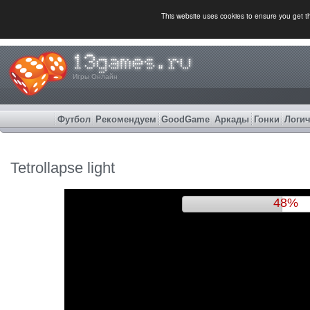
This website uses cookies to ensure you get 
Игры Онлайн
Футбол
Рекомендуем
GoodGame
Аркады
Гонки
Логич
Tetrollapse light
52%