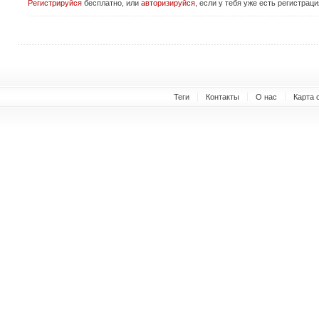
Регистрируйся
бесплатно, или
авторизируйся
, если у тебя уже есть регистраци
Теги
Контакты
О нас
Карта 