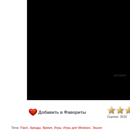
реклама
Добавить в Фавориты
Оценки:
3530
Теги:
Flash
,
Аркады
,
Время
,
Игры
,
Игры для Windows
,
Экшен