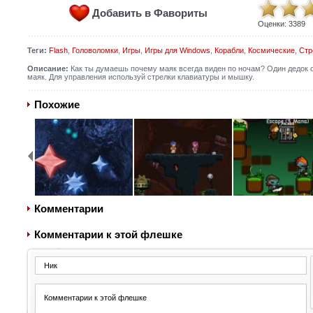
Добавить в Фавориты
Оценки:
3389
Теги:
Flash
,
Головоломки
,
Игры
,
Игры для Windows
,
Корабли
,
Космические
,
Стр
Описание:
Как ты думаешь почему маяк всегда виден по ночам? Один дедок с
маяк. Для управления используй стрелки клавиатуры и мышку.
Похожие
Комментарии
Комментарии к этой флешке