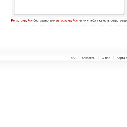
Регистрируйся
бесплатно, или
авторизируйся
, если у тебя уже есть регистраци
Теги
Контакты
О нас
Карта 