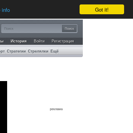
Got it!
 info
ты
История
Войти
Регистрация
орт
Стратегии
Стрелялки
Ещё
реклама