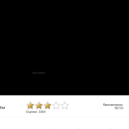
реклама
Просмотрено:
иты
96733
Оценки:
3364