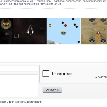
шо известного арканоида. Отбивай шары, разбивай препятствия, собирай падающие 
Отличная игра для поклонников игрушек из 90-ых.
Отправить
 если у тебя уже есть регистрация.