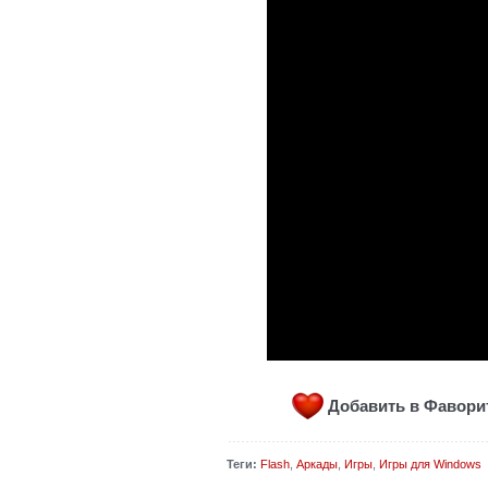
Добавить в Фавор
Теги:
Flash
,
Аркады
,
Игры
,
Игры для Windows