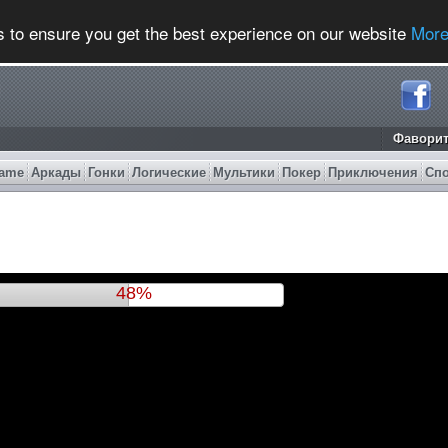
s to ensure you get the best experience on our website
More
Фавори
ame
Аркады
Гонки
Логические
Мультики
Покер
Приключения
Сп
51%