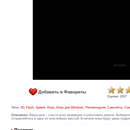
реклама
Добавить в Фавориты
Оценки:
2007
Теги:
3D
,
Flash
,
Армия
,
Игры
,
Игры для Windows
,
Рекомендуем
,
Самолёты
,
Сим
Описание:
Ваша цель - спасти всех выживших и уничтожить врагов. Выберите 
отправляйтесь в одну из опаснейших миссий. В начале игры будут даны подробн
Похожие