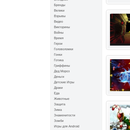
Бренды
Велики
Взрывы
Видео
Викторины
Войны
Время
Герои
Головоломки
Гонки
Готика
Гриффины
Дед Мороз
Деньги
Детские Игры
Драки
Еда
Животные
Защита
Зима
Знаменитости
Зомби
Игры для Android