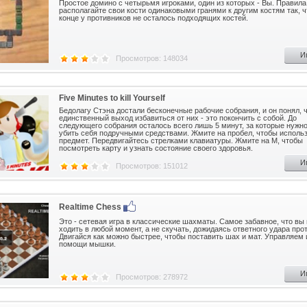
Простое домино с четырьмя игроками, один из которых - Вы. Правила
располагайте свои кости одинаковыми гранями к другим костям так, 
конце у противников не осталось подходящих костей.
И
Просмотров: 148034
Five Minutes to kill Yourself
Бедолагу Стэна достали бесконечные рабочие собрания, и он понял, 
единственный выход избавиться от них - это покончить с собой. До
следующего собрания осталось всего лишь 5 минут, за которые нужн
убить себя подручными средствами. Жмите на пробел, чтобы исполь
предмет. Передвигайтесь стрелками клавиатуры. Жмите на M, чтобы
посмотреть карту и узнать состояние своего здоровья.
И
Просмотров: 151012
Realtime Chess
Это - сетевая игра в классические шахматы. Самое забавное, что вы
ходить в любой момент, а не скучать, дожидаясь ответного удара про
Двигайся как можно быстрее, чтобы поставить шах и мат. Управляем 
помощи мышки.
И
Просмотров: 278972