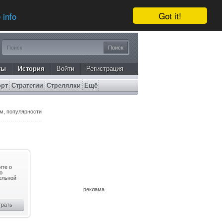
Got it!
 info
ты
История
Войти
Регистрация
орт
Стратегии
Стрелялки
Ещё
ам
,
популярности
ите о
о
тельной
реклама
грать