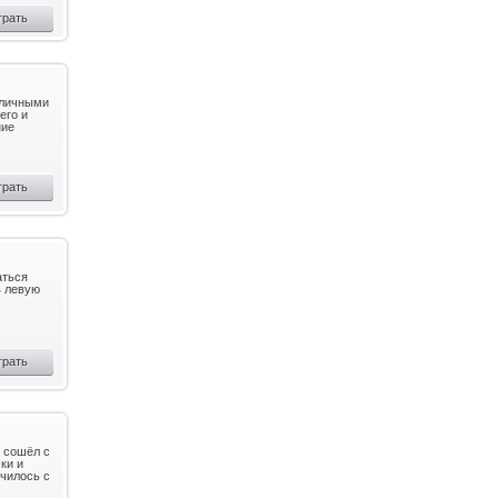
грать
зличными
его и
ние
грать
аться
в левую
грать
, сошёл с
ки и
училось с