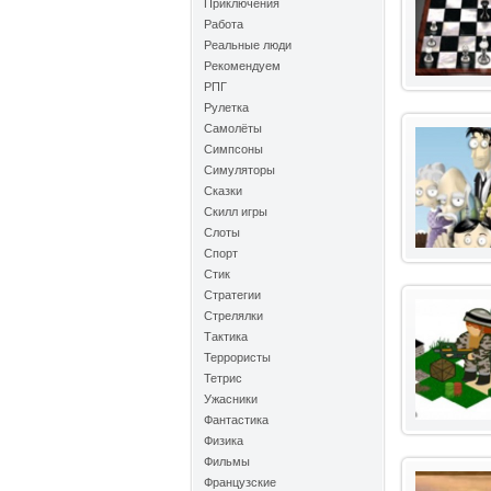
Приключения
Работа
Реальные люди
Рекомендуем
РПГ
Рулетка
Самолёты
Симпсоны
Симуляторы
Сказки
Скилл игры
Слоты
Спорт
Стик
Стратегии
Стрелялки
Тактика
Террористы
Тетрис
Ужасники
Фантастика
Физика
Фильмы
Французские