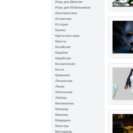
Игры для Девочек
Игры для Мобильников
Инопланетяне
Испанские
История
Казино
Карточные игры
Квесты
Китайские
Корабли
Корейские
Космические
Кости
Криминал
Латышские
Линии
Логические
Любовь
Математика
Матрица
Машины
Медицина
Монстры
Мотоциклы