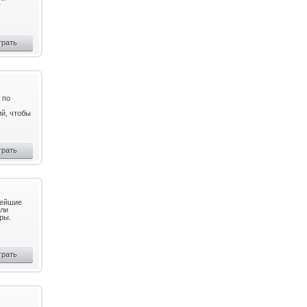
у
грать
 по
й, чтобы
грать
вейшие
или
ры.
грать