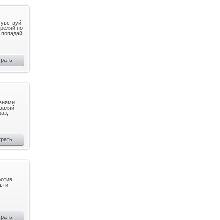
чувствуй
треляй по
 попадай
грать
внями.
равляй
раз,
грать
ротив
сы и
грать