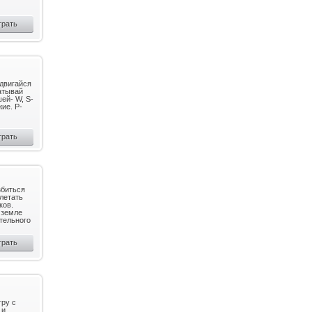
грать
едвигайся
атывай
ей- W, S-
ие. Р-
грать
збиться
летать
ков.
 земле
ительного
грать
гру с
 и