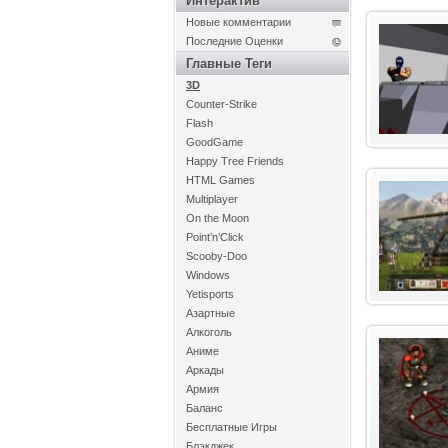
Интерактив
Новые комментарии
Последние Оценки
Главные Теги
3D
Counter-Strike
Flash
GoodGame
Happy Tree Friends
HTML Games
Multiplayer
On the Moon
Point’n’Click
Scooby-Doo
Windows
Yetisports
Азартные
Алкоголь
Аниме
Аркады
Армия
Баланс
Бесплатные Игры
Блэкджек