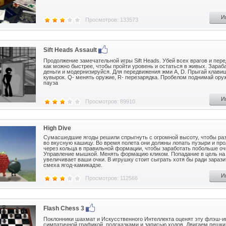
И
Просмотров: 133573
Sift Heads Assault
Продолжение замечательной игры Sift Heads. Убей всех врагов и пер
как можно быстрее, чтобы пройти уровень и остаться в живых. Зараб
деньги и модернизируйся. Для передвижения жми A, D. Прыгай клавиш
кувырок. Q- менять оружие, R- перезарядка. Пробелом поднимай оруж
пауза
И
Просмотров: 89910
High Dive
Сумасшедшие ягоды решили спрыгнуть с огромной высоту, чтобы ра
во вкусную кашицу. Во время полета они должны лопать пузыри и про
через кольца в правильной формации, чтобы заработать побольше оч
Управление мышкой. Менять формацию кликом. Попадание в цель на
увеличивает ваши очки. В игрушку стоит сыграть хотя бы ради зараз
смеха ягод-камикадзе.
И
Просмотров: 112566
Flash Chess 3
Поклонники шахмат и Искусственного Интеллекта оценят эту флэш-и
симпатичной графикой, подсказками и записью ходов. Двигаем пешки