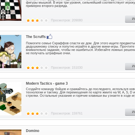
фигуры мышкой. В игре три уровня, сильнейший соответствует игрок
примерно второго разряда.
И
Просмотров: 209080
The Scruffs
Помогите семье Скраффов спасти их дом. Для этого ищите предметы
дедушкиному списку и попутно играйте в другие мини-игры. Прочтите
внимательно задание, чтобы не ошибиться. Избегайте ложных решени
не получать штрафные очки.
И
Просмотров: 151030
Modern Tactics - game 3
Создайте команду бойцов и сражайтесь до последнего, используя но
технологии и тактику. Для перемещения по карте жмите на W, А, S, D 
стрелки. Остальные указание и горячие клавиши вы узнаете в ходе иг
И
Просмотров: 159761
Domino