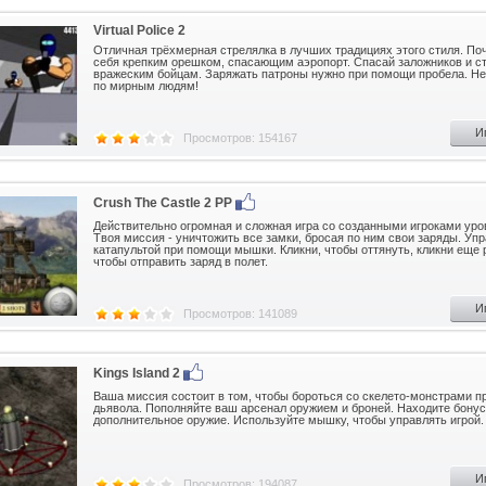
Virtual Police 2
Отличная трёхмерная стрелялка в лучших традициях этого стиля. По
себя крепким орешком, спасающим аэропорт. Спасай заложников и с
вражеским бойцам. Заряжать патроны нужно при помощи пробела. Не
по мирным людям!
И
Просмотров: 154167
Crush The Castle 2 PP
Действительно огромная и сложная игра со созданными игроками уро
Твоя миссия - уничтожить все замки, бросая по ним свои заряды. Уп
катапультой при помощи мышки. Кликни, чтобы оттянуть, кликни еще 
чтобы отправить заряд в полет.
И
Просмотров: 141089
Kings Island 2
Ваша миссия состоит в том, чтобы бороться со скелето-монстрами п
дьявола. Пополняйте ваш арсенал оружием и броней. Находите бону
дополнительное оружие. Используйте мышку, чтобы управлять игрой.
И
Просмотров: 194087