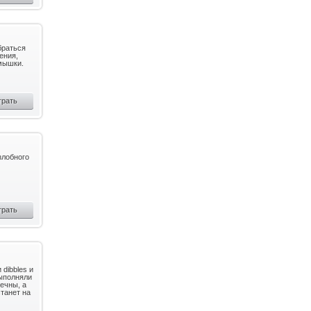
браться
ения,
мышки.
грать
злобного
грать
 dibbles и
выполняли
вечны, а
станет на