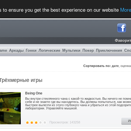
s to ensure you get the best experience on our website
More
Фавори
ame
Аркады
Гонки
Логические
Мультики
Покер
Приключения
Сп
Сортировать по:
дате
,
оценк
 Трёхмерные игры
Being One
Вы внутри стеклянного чана с какой-то жидкостью. Вы ничего не помн
себе и не знаете где вы находитесь. Вы должны попытаться, как можн
быстрее вылезти из этого глубокого чана и убраться из этой подозри
лаборатории. Управляйте мышкой.
И
Просмотров: 143258