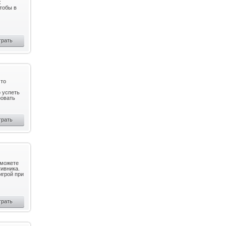
:
чтобы в
грать
что
о успеть
зовать
грать
 можете
тивника.
игрой при
грать