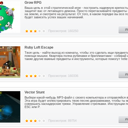
Grow RPG
Ваша цель в этой стратегической игре - построить надежную крепость
защитит вас от летающего демона. Просто перетаскивайте предметы 
на землю, и смотрите на результат. От того, в каком порядке вы все п
будет зависеть успех ваших начинаний.
И
Просмотров: 160250
Ruby Loft Escape
Твоя цель - найти выход из комнаты, чтобы это сделать ищи предмет
помощи мышки. Квартира полна рубинами и бриллиантами - собирай 
также другие важные предметы и инструменты, которые помогут тебе
И
Просмотров: 160336
Vector Stunt
Выбери какой-нибудь MP3-файл с своего компьютера и отправляйся в
Эта игра будет иллюстрировать твою песню диаграммами, чтобы ты м
совершать каскадерские трюки. Управление стрелками. Инструкции п
ESC или P.
И
Просмотров: 89754