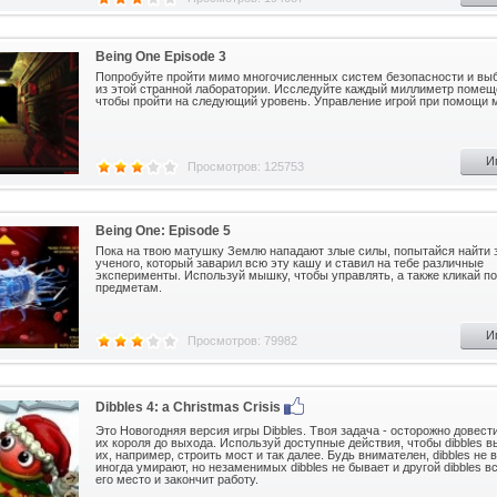
Being One Episode 3
Попробуйте пройти мимо многочисленных систем безопасности и вы
из этой странной лаборатории. Исследуйте каждый миллиметр помещ
чтобы пройти на следующий уровень. Управление игрой при помощи 
И
Просмотров: 125753
Being One: Episode 5
Пока на твою матушку Землю нападают злые силы, попытайся найти 
ученого, который заварил всю эту кашу и ставил на тебе различные
эксперименты. Используй мышку, чтобы управлять, а также кликай по
предметам.
И
Просмотров: 79982
Dibbles 4: a Christmas Crisis
Это Новогодняя версия игры Dibbles. Твоя задача - осторожно довести
их короля до выхода. Используй доступные действия, чтобы dibbles 
их, например, строить мост и так далее. Будь внимателен, dibbles не 
иногда умирают, но незаменимых dibbles не бывает и другой dibbles в
его место и закончит работу.