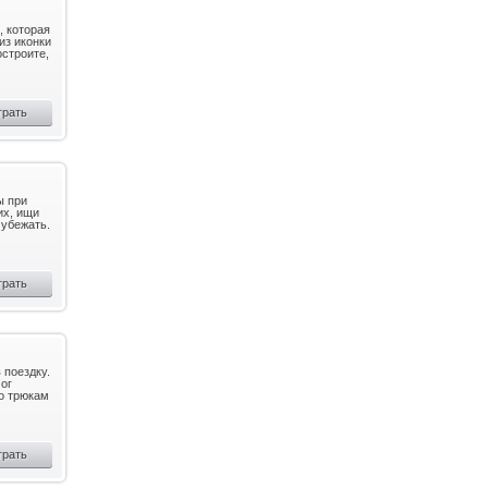
, которая
из иконки
остроите,
грать
ы при
их, ищи
 убежать.
грать
 поездку.
ог
о трюкам
грать