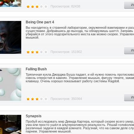
И
Просмотров: 82438
Being One part 4
Вы находитесь в странной лаборатории, окруженной вампирами и ра
существами. Добравшись до выхода, ты обнаружишь шаттл. Заправь 
убирайся от этого подозрительного места как можно скорее. Управле
мышкой.
И
Просмотров: 151902
Falling Bush
Тряпичная кукла Джорджа Буша падает, и ей нужно помочь протискив
сквозь отверстия в камнях. Управление мышью, фигуру тяните, зажа
клавишу. Очень хорошо показывает работу системы Ragdoll.
И
Просмотров: 350364
Synapsis
Пробуй исследовать мир Девида Картера, который скорее всего умер
ума или просто ушёл в альтернативную реальность. Решай головолом
различные задачи в каждой комнате. Разузнай, что на самом деле сл
парнем. Управление мышкой.