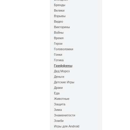
Бренды
Велики
Взрывы
Видео
Викторины
Войны
Время
Герои
Головоломки
Гонки
Готика
Гриффины
Дед Мороз
Деньги
Детские Игры
Драки
Еда
Животные
Защита
Зима
Знаменитости
Зомби
Игры для Android