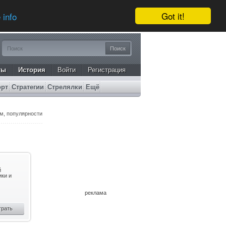
Got it!
 info
ты
История
Войти
Регистрация
орт
Стратегии
Стрелялки
Ещё
ам
,
популярности
й
ики и
реклама
грать