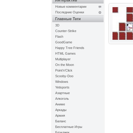
Интерактив
Новые комментарии
Последние Оценки
Главные Теги
3D
Counter-Strike
Flash
GoodGame
Happy Tree Friends
HTML Games
Multiplayer
On the Moon
Point’n’Click
Scooby-Doo
Windows
Yetisports
Азартные
Алкоголь
Аниме
Аркады
Армия
Баланс
Бесплатные Игры
Блэкджек