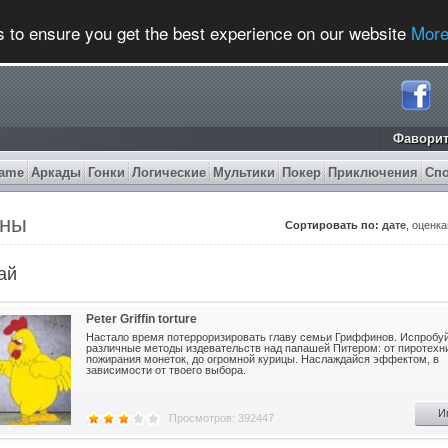
s to ensure you get the best experience on our website
More
Фавори
ame
Аркады
Гонки
Логические
Мультики
Покер
Приключения
Сп
ны
Сортировать по:
дате
,
оценк
ай
Peter Griffin torture
Настало время потерроризировать главу семьи Гриффинов. Испробу
различные методы издевательств над папашей Питером: от пиротехн
пожирания монеток, до огромной курицы. Наслаждайся эффектом, в
зависимости от твоего выбора.
И
Просмотров: 392447