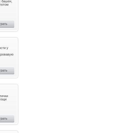
х башен,
 потом
грать
ости у
 кровавую
грать
тички
мощи
грать