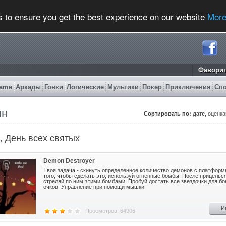
s to ensure you get the best experience on our website
More
Фавори
ame
Аркады
Гонки
Логические
Мультики
Покер
Приключения
Сп
ин
Сортировать по:
дате
,
оценк
, День всех святых
Demon Destroyer
Твоя задача - скинуть определенное количество демонов с платформ
того, чтобы сделать это, используй огненные бомбы. После прицельс
стреляй по ним этими бомбами. Пробуй достать все звездочки для б
очков. Управление при помощи мышки.
И
Просмотров: 64906