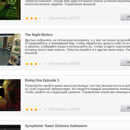
запертой комнате, откуда вам удастся выйти только успешно выполн
многочисленные задания. Управление мышкой.
И
Просмотров: 150213
The Night Before
Друзья собрались на пятничную вечеринку, а у вас ни гроша за душой
Отправляйтесь в ближайший бар, чтобы заработать деньги себе на вх
и напитки. Собирайте вещи и используйте их, чтобы угодить персона
которые могут вам помочь. Попутно играйте и в другие мини-игры. У
мышкой.
И
Просмотров: 160000
Being One Episode 3
Попробуйте пройти мимо многочисленных систем безопасности и вы
из этой странной лаборатории. Исследуйте каждый миллиметр помещ
чтобы пройти на следующий уровень. Управление игрой при помощи 
И
Просмотров: 125769
Symphonic Tower Defense Halloween