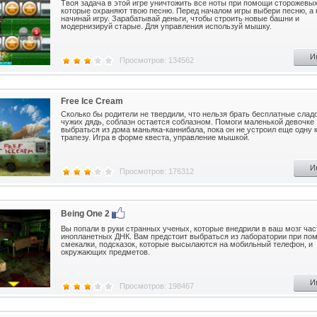
Твоя задача в этой игре уничтожить все ноты при помощи сторожевы
которые охраняют твою песню. Перед началом игры выбери песню, а
начинай игру. Зарабатывай деньги, чтобы строить новые башни и
модернизируй старые. Для управления используй мышку.
И
Просмотров: 134562
Free Ice Cream
Сколько бы родители не твердили, что нельзя брать бесплатные слад
чужих дядь, соблазн остается соблазном. Помоги маленькой девочке
выбраться из дома маньяка-каннибала, пока он не устроил еще одну
трапезу. Игра в форме квеста, управление мышкой.
И
Просмотров: 176312
Being One 2
Вы попали в руки странных ученых, которые внедрили в ваш мозг час
инопланетных ДНК. Вам предстоит выбраться из лаборатории при по
смекалки, подсказок, которые высылаются на мобильный телефон, и
окружающих предметов.
И
Просмотров: 198467