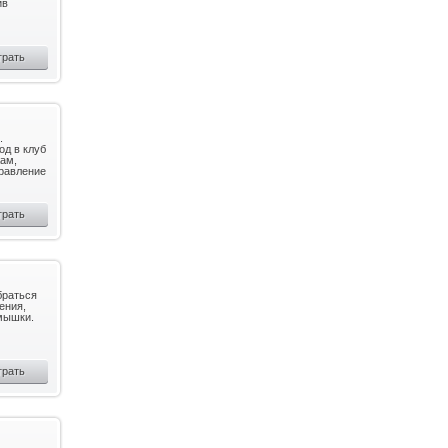
ив
грать
.
од в клуб
жам,
правление
грать
браться
ения,
мышки.
грать