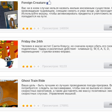
Foreign Creature
Вас ни в коем случае нельзя назвать милым иноземным существом. 
кровожадным чудовищем, сеющим смерть и ужас везде, где проходит
Используйте мышку, чтобы активизировать предметы и уничтожить вс
попадается на пути.
И
Просмотров: 146934
Friday the 24th
Человек в маске мстит Санта-Клаусу, но сначала нужно убить его гно
подопечных. Удары и различные действия - клавиши Q, W, E, A, S, D,
перемещение - стрелки влево-вправо.
И
Просмотров: 91133
Ghost Train Ride
Ваша цель - быть лучшим из лучших проводников поезда-призрака. В
потребуется: следить за пассажирами, чтобы они не выпали из своих
скоростных вагончиков, а также доставлять им массу позитивных эм
скоростных спусках. Управление мышкой.
И
Просмотров: 176891