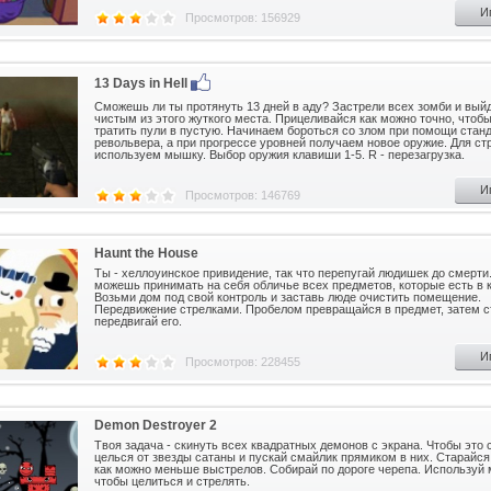
И
Просмотров: 156929
13 Days in Hell
Сможешь ли ты протянуть 13 дней в аду? Застрели всех зомби и вый
чистым из этого жуткого места. Прицеливайся как можно точно, чтобы
тратить пули в пустую. Начинаем бороться со злом при помощи стан
револьвера, а при прогрессе уровней получаем новое оружие. Для с
используем мышку. Выбор оружия клавиши 1-5. R - перезагрузка.
И
Просмотров: 146769
Haunt the House
Ты - хеллоуинское привидение, так что перепугай людишек до смерти
можешь принимать на себя обличье всех предметов, которые есть в 
Возьми дом под свой контроль и заставь люде очистить помещение.
Передвижение стрелками. Пробелом превращайся в предмет, затем 
передвигай его.
И
Просмотров: 228455
Demon Destroyer 2
Твоя задача - скинуть всех квадратных демонов с экрана. Чтобы это 
целься от звезды сатаны и пускай смайлик прямиком в них. Старайся
как можно меньше выстрелов. Собирай по дороге черепа. Используй
чтобы целиться и стрелять.