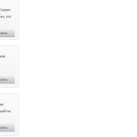
Скорее
.
ех, кто
грать
мов-
грать
ам
оций на
грать