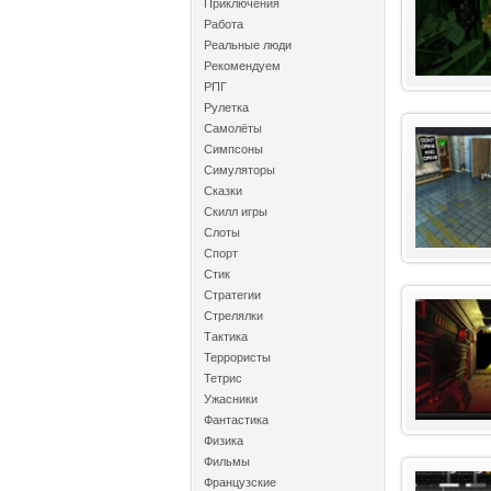
Приключения
Работа
Реальные люди
Рекомендуем
РПГ
Рулетка
Самолёты
Симпсоны
Симуляторы
Сказки
Скилл игры
Слоты
Спорт
Стик
Стратегии
Стрелялки
Тактика
Террористы
Тетрис
Ужасники
Фантастика
Физика
Фильмы
Французские