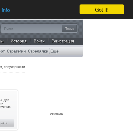
Got it!
 info
ты
История
Войти
Регистрация
орт
Стратегии
Стрелялки
Ещё
ам
,
популярности
ы. Для
я и
онусных
реклама
грать