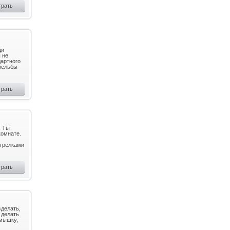
грать
ди
 не
дартного
трельбы
грать
. Ты
комнате.
стрелками
грать
сделать,
 делать
 мышку,