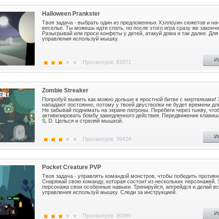
Halloween Prankster
Твоя задача - выбрать один из предложенных Хэллоуин сюжетов и на
веселье. Ты можешь идти спать, но после этого игра сразу же закончи
Разыгрывай или проси конфеты у детей, атакуй дома и так далее. Для
управления используй мышку.
И
Просмотров: 81871
Zombie Streaker
Попробуй выжить как можно дольше в яростной битве с мертвяками!
нападают постоянно, потому у твоей двустволки не будет времени дл
Не забывай поднимать на экране патроны. Перебеги через тыкву, что
активизировать бомбу замедленного действия. Передвижение клавиш
S, D. Целься и стреляй мышкой.
И
Просмотров: 99424
Pocket Creature PVP
Твоя задача - управлять командой монстров, чтобы победить противн
Снаряжай свою команду, которая состоит из нескольких персонажей. 
персонажа свои особенные навыки. Тренируйся, апгрейдся и делай вс
управления используй мышку. Следи за инструкцией.
И
Просмотров: 80989