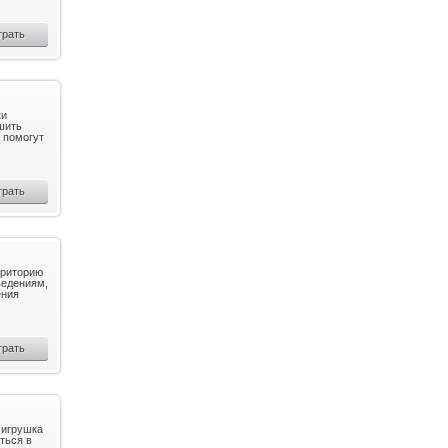
грать
ки
шить
 помогут
грать
рриторию
ведениям,
ения
грать
 игрушка
ться в