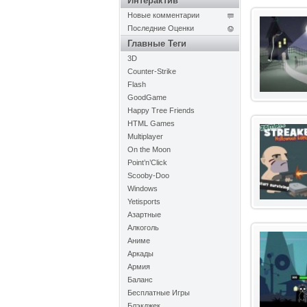
Интерактив
Новые комментарии
Последние Оценки
Главные Теги
3D
Counter-Strike
Flash
GoodGame
Happy Tree Friends
HTML Games
Multiplayer
On the Moon
Point’n’Click
Scooby-Doo
Windows
Yetisports
Азартные
Алкоголь
Аниме
Аркады
Армия
Баланс
Бесплатные Игры
Блэкджек