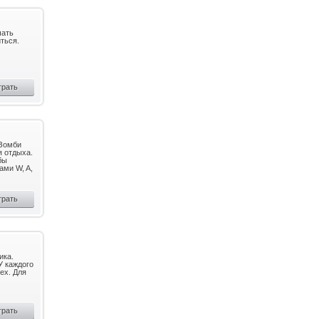
чать
ться.
грать
 Зомби
я отдыха.
бы
ами W, A,
грать
ика.
У каждого
ех. Для
грать