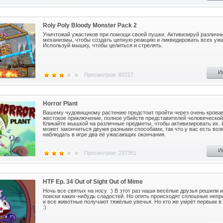
Roly Poly Bloody Monster Pack 2
Уничтожай ужастиков при помощи своей пушки. Активизируй различн
механизмы, чтобы создать цепную реакцию и ликвидировать всех ужа
Используй мышку, чтобы целиться и стрелять.
И
Просмотров: 80727
Horror Plant
Вашему чудовищному растению предстоит пройти через очень крова
жестокое приключение, полное убийств представителей человеческой
Кликайте мышкой на различные предметы, чтобы активизировать их. 
может закончиться двумя разными способами, так что у вас есть во
наблюдать в игре два её ужасающих окончания.
И
Просмотров: 237351
HTF Ep. 34 Out of Sight Out of Mime
Ночь все святых на носу. :) В этот раз наши весёлые друзья решили и
поиски каких-нибудь сладостей. Но опять происходят сплошные непр
и все животные получают тяжёлые увечья. Но кто же умрёт первым в 
:)