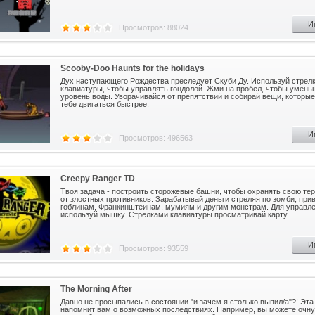
И
Просмотров: 88024
Scooby-Doo Haunts for the holidays
part 3
Дух наступающего Рождества преследует Скуби Ду. Используй стрел
клавиатуры, чтобы управлять гондолой. Жми на пробел, чтобы умень
уровень воды. Уворачивайся от препятствий и собирай вещи, которые
тебе двигаться быстрее.
И
Просмотров: 496563
Creepy Ranger TD
Твоя задача - построить сторожевые башни, чтобы охранять свою те
от злостных противников. Зарабатывай деньги стреляя по зомби, при
гоблинам, Франкинштеинам, мумиям и другим монстрам. Для управл
используй мышку. Стрелками клавиатуры просматривай карту.
И
Просмотров: 93559
The Morning After
Давно не просыпались в состоянии "и зачем я столько выпил/а"?! Эта
напомнит вам о возможных последствиях. Например, вы можете очну