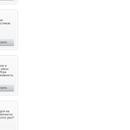
ые
стиков.
грать
вое и
 расы.
Игра
зможность
грать
дти на
иятности
этот раз?