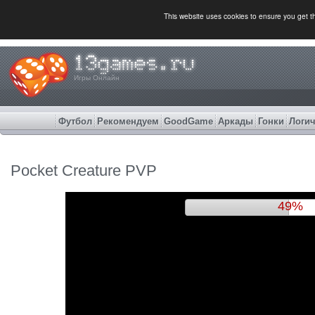
This website uses cookies to ensure you get 
Игры Онлайн
Футбол
Рекомендуем
GoodGame
Аркады
Гонки
Логич
Pocket Creature PVP
52%