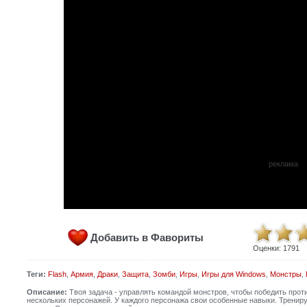
реклама
Добавить в Фавориты
Оценки:
1791
Теги:
Flash
,
Армия
,
Драки
,
Защита
,
Зомби
,
Игры
,
Игры для Windows
,
Монстры
,
Описание:
Твоя задача - управлять командой монстров, чтобы победить проти
нескольких персонажей. У каждого персонажа свои особенные навыки. Трениру