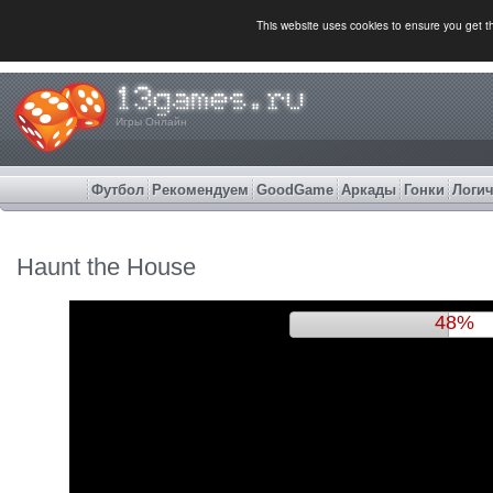
This website uses cookies to ensure you get 
Игры Онлайн
Футбол
Рекомендуем
GoodGame
Аркады
Гонки
Логич
Haunt the House
52%