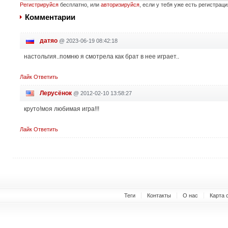
Регистрируйся
бесплатно, или
авторизируйся
, если у тебя уже есть регистраци
Комментарии
датяо
@
2023-06-19 08:42:18
настольгия..помню я смотрела как брат в нее играет..
Лайк
Ответить
Лерусёнок
@
2012-02-10 13:58:27
круто!моя любимая игра!!!
Лайк
Ответить
Теги
Контакты
О нас
Карта 