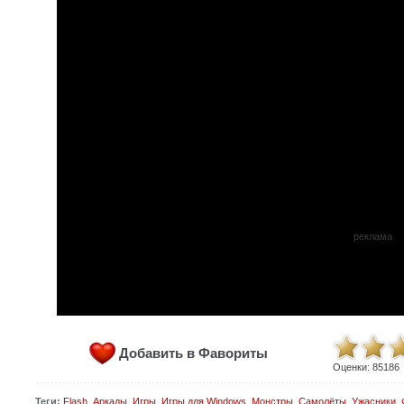
реклама
Добавить в Фавориты
Оценки:
85186
Теги:
Flash
,
Аркады
,
Игры
,
Игры для Windows
,
Монстры
,
Самолёты
,
Ужасники
,