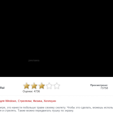
реклама
Просмотрено:
иты
73758
Оценки:
4736
для Windows
,
Стрелялки
,
Физика
,
Хеллоуин
 игре, это нанести побольше травм своему скелету. Чтобы это сделать, можешь испол
 и стрелять. Также можно передвигать пушку по экрану.