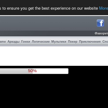
s to ensure you get the best experience on our website
More
Фавори
ame
Аркады
Гонки
Логические
Мультики
Покер
Приключения
Сп
53%