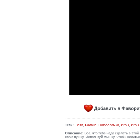
Добавить в Фавор
Теги:
Flash
,
Баланс
,
Головоломки
,
Игры
,
Игры 
Описание:
Все, что тебе надо сделать в этой
свою пушку. Используй мышку, чтобы целиться