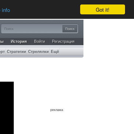
Got it!
 info
ты
История
Войти
Регистрация
орт
Стратегии
Стрелялки
Ещё
реклама