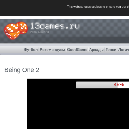
This website uses cookies to ensure you get 
Игры Онлайн
Футбол
Рекомендуем
GoodGame
Аркады
Гонки
Логич
Being One 2
52%