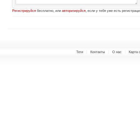
Регистрируйся
бесплатно, или
авторизируйся
, если у тебя уже есть регистраци
Теги
Контакты
О нас
Карта 