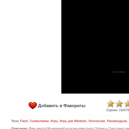
реклама
Добавить в Фавориты
Оценки:
19207
Теги:
Flash
,
Головоломки
,
Игры
,
Игры для Windows
,
Логические
,
Рекомендуем
,
Описание:
Вам дается 99 кирпичей из всем известного Тетриса. Они точно так