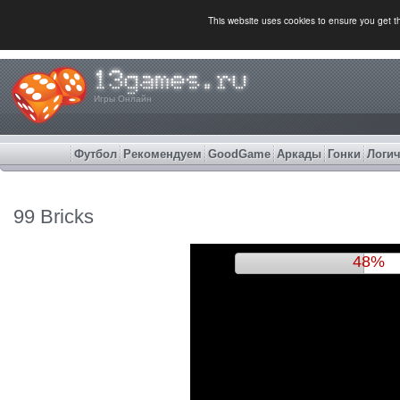
This website uses cookies to ensure you get 
Игры Онлайн
Футбол
Рекомендуем
GoodGame
Аркады
Гонки
Логич
99 Bricks
52%