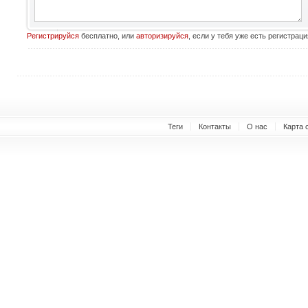
Регистрируйся
бесплатно, или
авторизируйся
, если у тебя уже есть регистраци
Теги
Контакты
О нас
Карта 