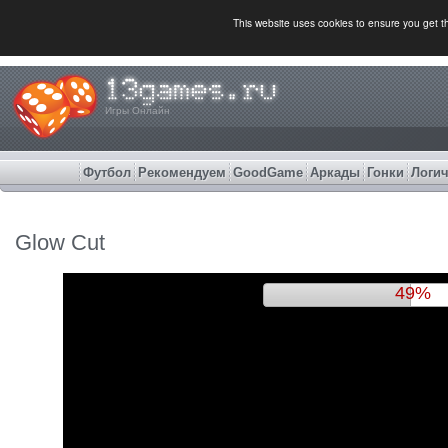
This website uses cookies to ensure you get 
Игры Онлайн
Футбол
Рекомендуем
GoodGame
Аркады
Гонки
Логич
Glow Cut
52%