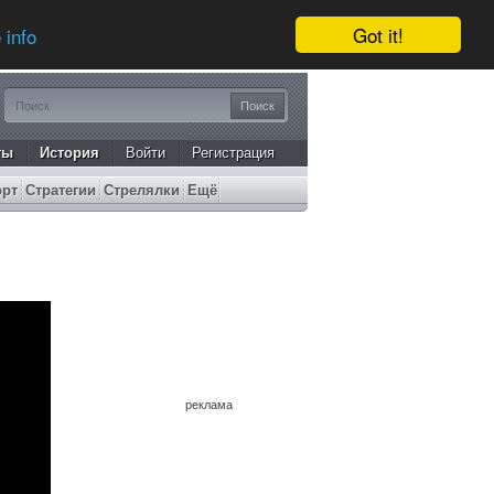
Got it!
 info
ты
История
Войти
Регистрация
орт
Стратегии
Стрелялки
Ещё
реклама