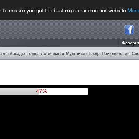
s to ensure you get the best experience on our website
More
Фавори
ame
Аркады
Гонки
Логические
Мультики
Покер
Приключения
Сп
50%