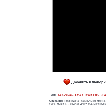
Добавить в Фавор
Теги:
Flash
,
Аркады
,
Баланс
,
Герои
,
Игры
,
Игр
Описание:
Твоя задача - закинуть как можно 
своей машины и оружия. Для управления исп