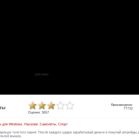
реклама
Просмотрено:
иты
77732
Оценки:
3657
ы для Windows
,
Насилие
,
Самолёты
,
Спорт
дальше толстого парня. После каждого удара зарабатывай деньги и покупай апгрейды 
ользуй мышку.