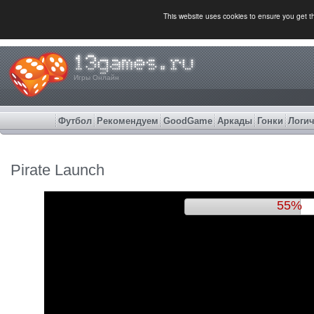
This website uses cookies to ensure you get 
Игры Онлайн
Футбол
Рекомендуем
GoodGame
Аркады
Гонки
Логич
Pirate Launch
58%