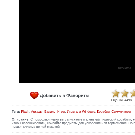
реклама
Добавить в Фавориты
Оценки:
4498
Теги:
Flash
,
Аркады
,
Баланс
,
Игры
,
Игры для Windows
,
Корабли
,
Симуляторы
Описание:
С помощью пушки вы запускаете маленький пиратский кораблик, ко
чтобы балансировать, сбивайте предметы для ускорения или торможения. По 
пушки, кликнув по ней мышкой.