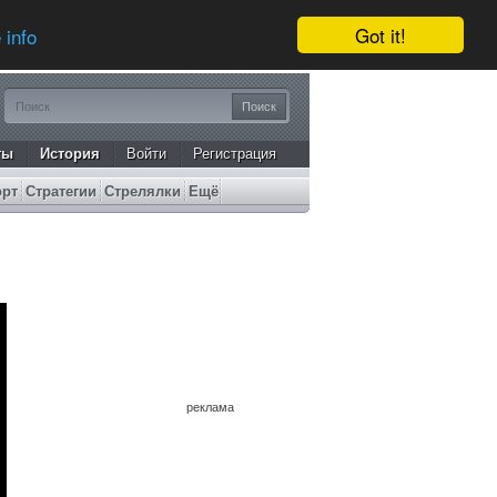
Got it!
 info
ты
История
Войти
Регистрация
орт
Стратегии
Стрелялки
Ещё
реклама