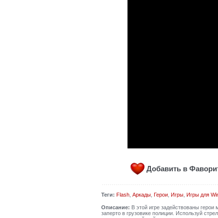
Добавить в Фавор
Теги:
Flash
,
Аркады
,
Герои
,
Игры
,
Игры для Wi
Описание:
В этой игре задействованы герои
заперто в грузовике полиции. Используй стр