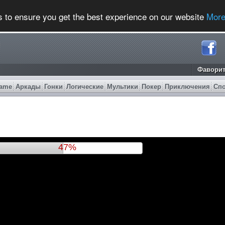
s to ensure you get the best experience on our website
More
Фавори
ame
Аркады
Гонки
Логические
Мультики
Покер
Приключения
Сп
50%