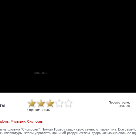
реклама
Просмотрено:
иты
384630
Оценки:
65646
ndows
,
Мультики
,
Симпсоны
 мультфильма "Симпсоны". Помоги Гомеру спаси свою семью от карантина. Все семей
елки клавиатуры, чтобы управлять машиной-разрушителем. Ударь как можно сильнее я