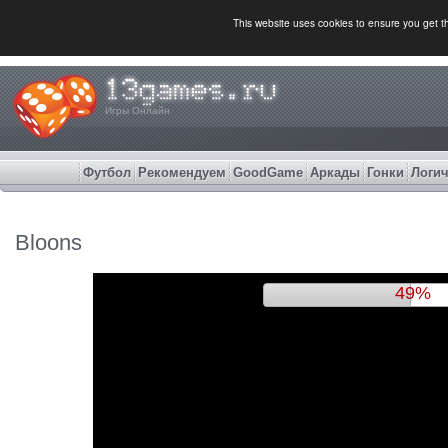
This website uses cookies to ensure you get 
Игры Онлайн
Футбол
Рекомендуем
GoodGame
Аркады
Гонки
Логич
Bloons
52%