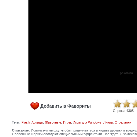
реклама
Добавить в Фавориты
Оценки:
4305
Теги:
Flash
,
Аркады
,
Животные
,
Игры
,
Игры для Windows
,
Линии
,
Стрелялки
Описание:
Используй мышку, чтобы прицеливаться и кидать дротики в возду
Особенные шарики обладают специальными эффектами. Вас ждет 50 замечате