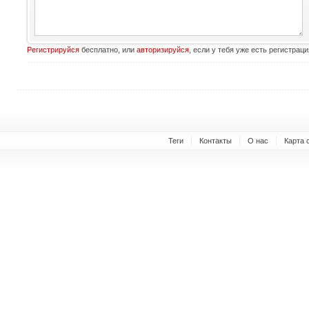
Регистрируйся
бесплатно, или
авторизируйся
, если у тебя уже есть регистраци
Теги
Контакты
О нас
Карта 