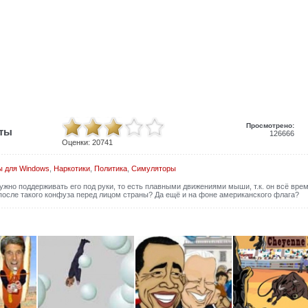
Просмотрено:
иты
126666
Оценки:
20741
ы для Windows
,
Наркотики
,
Политика
,
Симуляторы
ужно поддерживать его под руки, то есть плавными движениями мыши, т.к. он всё вре
после такого конфуза перед лицом страны? Да ещё и на фоне американского флага?