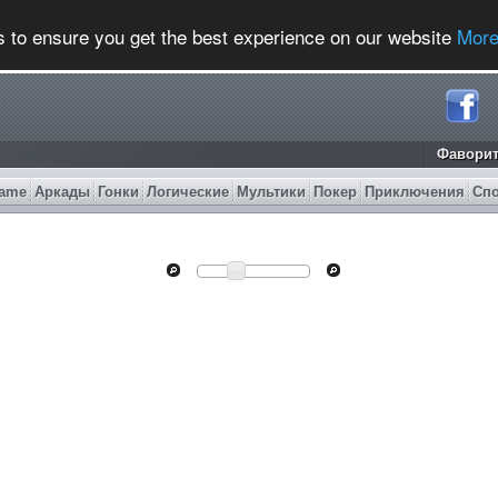
s to ensure you get the best experience on our website
More
Фавори
ame
Аркады
Гонки
Логические
Мультики
Покер
Приключения
Сп