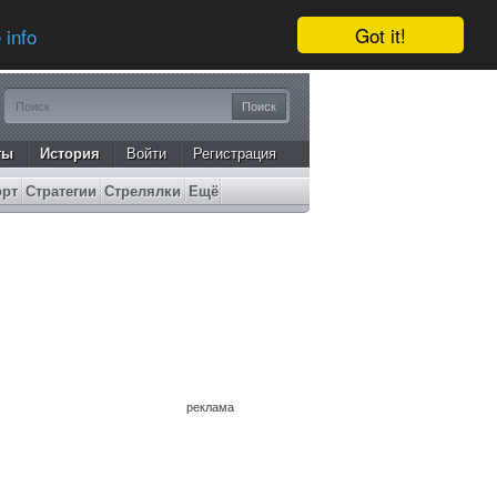
Got it!
 info
ты
История
Войти
Регистрация
орт
Стратегии
Стрелялки
Ещё
реклама