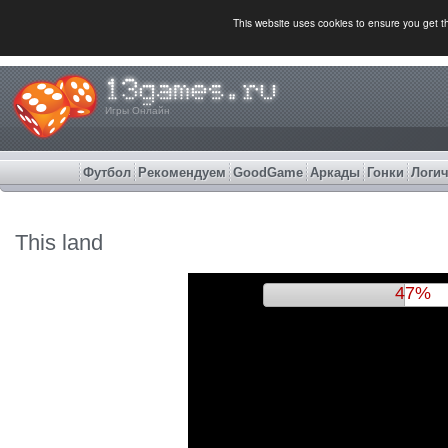
This website uses cookies to ensure you get 
Игры Онлайн
Футбол
Рекомендуем
GoodGame
Аркады
Гонки
Логич
This land
50%