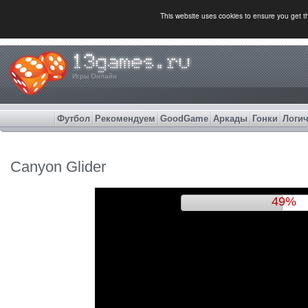
This website uses cookies to ensure you get 
Игры Онлайн
Футбол
Рекомендуем
GoodGame
Аркады
Гонки
Логич
Canyon Glider
51%