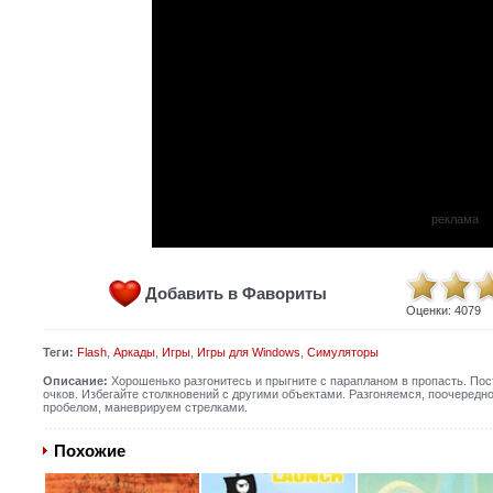
реклама
Добавить в Фавориты
Оценки:
4079
Теги:
Flash
,
Аркады
,
Игры
,
Игры для Windows
,
Симуляторы
Описание:
Хорошенько разгонитесь и прыгните с парапланом в пропасть. Пос
очков. Избегайте столкновений с другими объектами. Разгоняемся, поочередн
пробелом, маневрируем стрелками.
Похожие