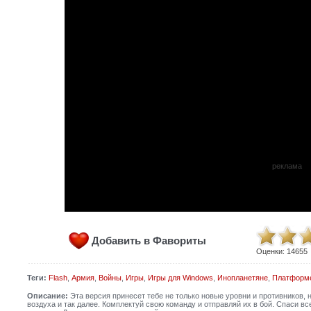
реклама
Добавить в Фавориты
Оценки:
14655
Теги:
Flash
,
Армия
,
Войны
,
Игры
,
Игры для Windows
,
Инопланетяне
,
Платформ
Описание:
Эта версия принесет тебе не только новые уровни и противников, 
воздуха и так далее. Комплектуй свою команду и отправляй их в бой. Спаси в