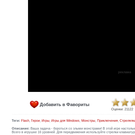
реклама
Добавить в Фавориты
Оценки:
21122
Теги:
Flash
,
Герои
,
Игры
,
Игры для Windows
,
Монстры
,
Приключения
,
Стрелялк
Описание:
Ваша задача - бороться со злыми монстрами! В этой игре настольк
Всего в игрушке 16 уровней. Для передвижения используйте стрелки клавиатуры