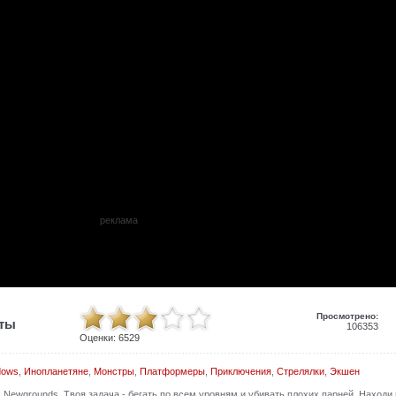
реклама
Просмотрено:
иты
106353
Оценки:
6529
dows
,
Инопланетяне
,
Монстры
,
Платформеры
,
Приключения
,
Стрелялки
,
Экшен
 Newgrounds. Твоя задача - бегать по всем уровням и убивать плохих парней. Находи