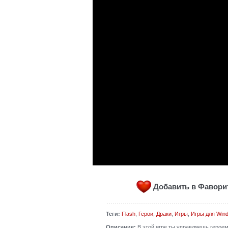
Добавить в Фавор
Теги:
Flash
,
Герои
,
Драки
,
Игры
,
Игры для Win
Описание:
В этой игре ты управляешь героем