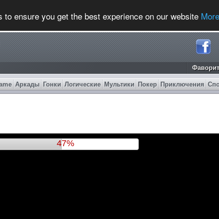
s to ensure you get the best experience on our website
More
Фавори
ame
Аркады
Гонки
Логические
Мультики
Покер
Приключения
Сп
50%