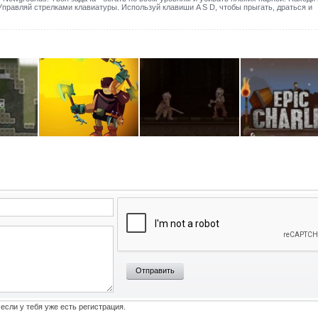
Управляй стрелками клавиатуры. Используй клавиши A S D, чтобы прыгать, драться и
Отправить
 если у тебя уже есть регистрация.