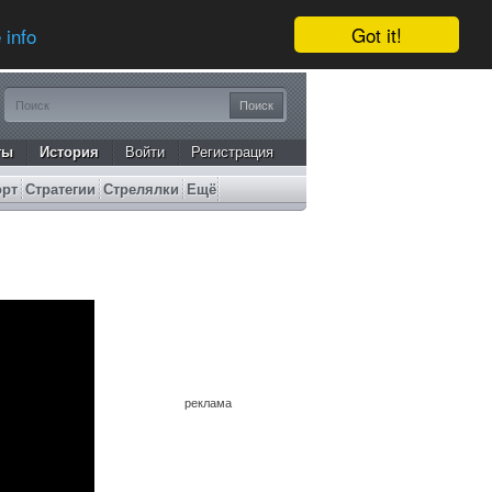
Got it!
 info
ты
История
Войти
Регистрация
орт
Стратегии
Стрелялки
Ещё
реклама