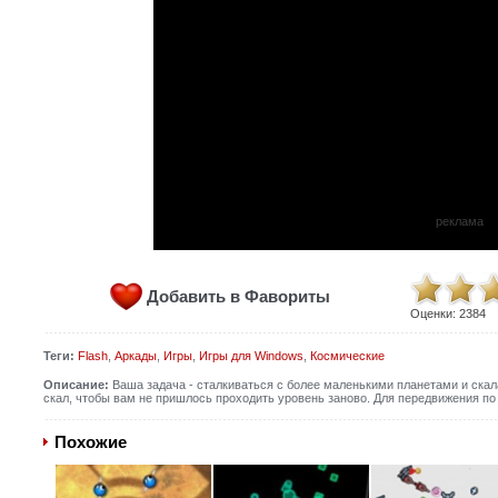
реклама
Добавить в Фавориты
Оценки:
2384
Теги:
Flash
,
Аркады
,
Игры
,
Игры для Windows
,
Космические
Описание:
Ваша задача - сталкиваться с более маленькими планетами и скал
скал, чтобы вам не пришлось проходить уровень заново. Для передвижения по 
Похожие