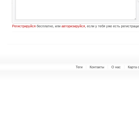
Регистрируйся
бесплатно, или
авторизируйся
, если у тебя уже есть регистраци
Теги
Контакты
О нас
Карта 