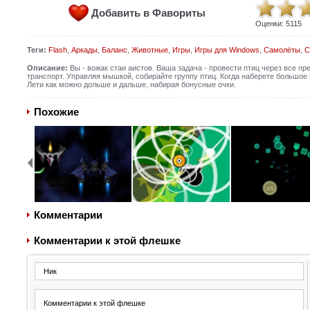
Добавить в Фавориты
Оценки:
5115
Теги:
Flash
,
Аркады
,
Баланс
,
Животные
,
Игры
,
Игры для Windows
,
Самолёты
,
С
Описание:
Вы - вожак стаи аистов. Ваша задача - провести птиц через все 
транспорт. Управляя мышкой, собирайте группу птиц. Когда наберете большое
Лети как можно дольше и дальше, набирая бонусные очки.
Похожие
Комментарии
Комментарии к этой флешке