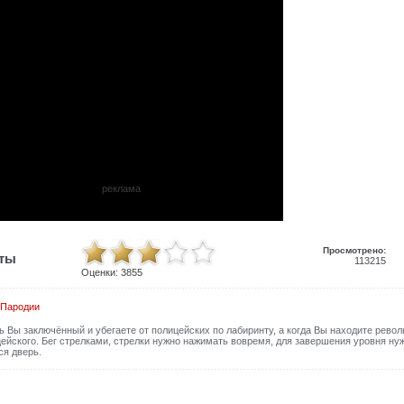
реклама
Просмотрено:
иты
113215
Оценки:
3855
Пародии
 Вы заключённый и убегаете от полицейских по лабиринту, а когда Вы находите револ
ейского. Бег стрелками, стрелки нужно нажимать вовремя, для завершения уровня ну
ся дверь.