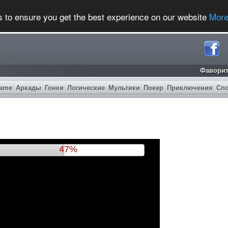
s to ensure you get the best experience on our website
More
Фавори
ame
Аркады
Гонки
Логические
Мультики
Покер
Приключения
Сп
50%