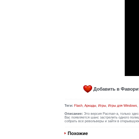
Добавить в Фавор
Теги:
Flash
,
Аркады
,
Игры
,
Игры для Windows
,
Описание:
Это версия Paсman-а, только здесь
Вас появляется шанс застрелить одного полиц
собрать все револьверы и зайти в открывшую
Похожие