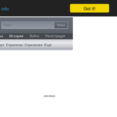
Got it!
 info
ты
История
Войти
Регистрация
орт
Стратегии
Стрелялки
Ещё
реклама