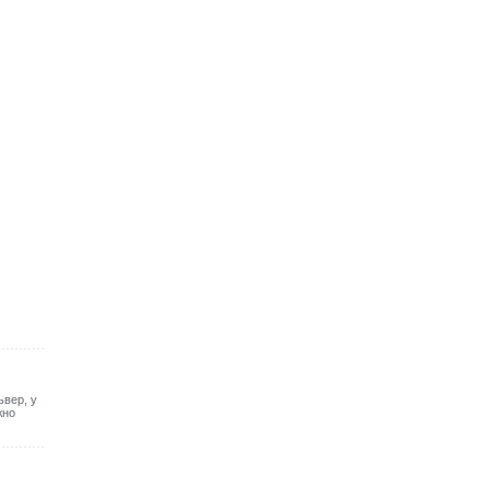
ьвер, у
жно