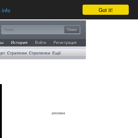
Got it!
 info
ты
История
Войти
Регистрация
орт
Стратегии
Стрелялки
Ещё
реклама