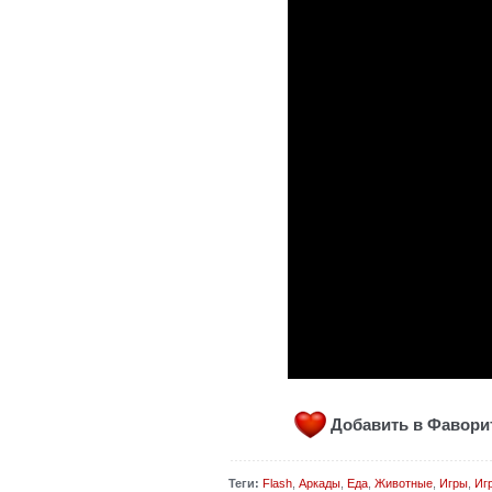
Добавить в Фавор
Теги:
Flash
,
Аркады
,
Еда
,
Животные
,
Игры
,
Иг