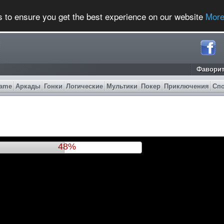
s to ensure you get the best experience on our website
More
Фавори
ame
Аркады
Гонки
Логические
Мультики
Покер
Приключения
Сп
51%