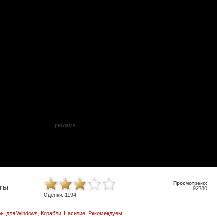
реклама
Просмотрено:
иты
92780
Оценки:
1194
ры для Windows
,
Корабли
,
Насилие
,
Рекомендуем