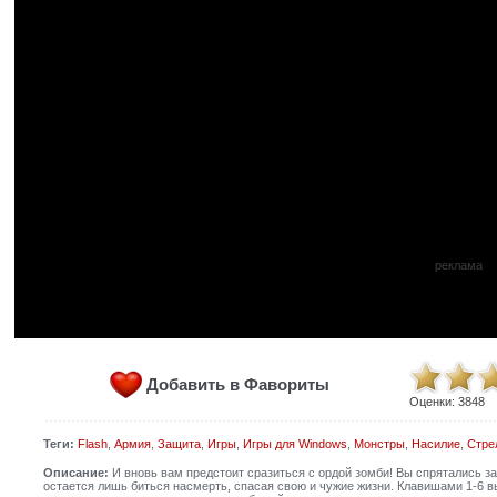
реклама
Добавить в Фавориты
Оценки:
3848
Теги:
Flash
,
Армия
,
Защита
,
Игры
,
Игры для Windows
,
Монстры
,
Насилие
,
Стре
Описание:
И вновь вам предстоит сразиться с ордой зомби! Вы спрятались за
остается лишь биться насмерть, спасая свою и чужие жизни. Клавишами 1-6 