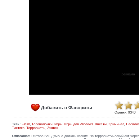
реклама
Добавить в Фавориты
Оценки:
9343
Теги:
Flash
,
Головоломки
,
Игры
,
Игры для Windows
,
Квесты
,
Криминал
,
Насили
Тактика
,
Террористы
,
Экшен
Описание:
Гектора Ван Дэмона должны казнить за террористический акт через