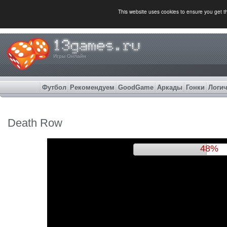
This website uses cookies to ensure you get 
Игры Онлайн
Футбол
Рекомендуем
GoodGame
Аркады
Гонки
Логич
Death Row
51%