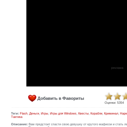
реклама
Добавить в Фавориты
Оценки:
5354
Теги:
Flash
,
Деньги
,
Игры
,
Игры для Windows
,
Квесты
,
Корабли
,
Криминал
,
Нарк
Тактика
Описание:
Вам предстоит спасти свою девушку от крутого мафиози и стать л