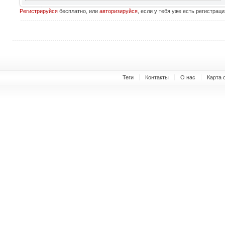
Регистрируйся
бесплатно, или
авторизируйся
, если у тебя уже есть регистраци
Теги
Контакты
О нас
Карта 