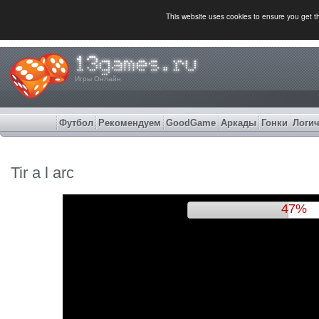
This website uses cookies to ensure you get 
Игры Онлайн
Футбол
Рекомендуем
GoodGame
Аркады
Гонки
Логич
Tir a l arc
50%