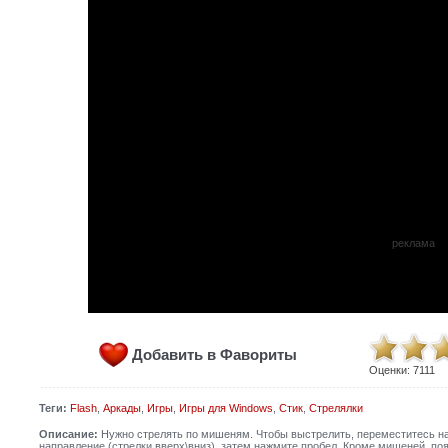
реклама
Добавить в Фавориты
Оценки:
7111
Теги:
Flash
,
Аркады
,
Игры
,
Игры для Windows
,
Стик
,
Стрелялки
Описание:
Нужно стрелять по мишеням. Чтобы выстрелить, переместитесь на
направление (стрелки вверх\вниз), затем нажмите пробел. Кроме мишеней, поя