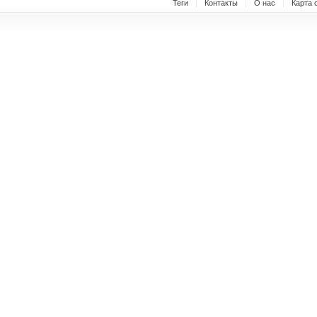
Теги
Контакты
О нас
Карта 