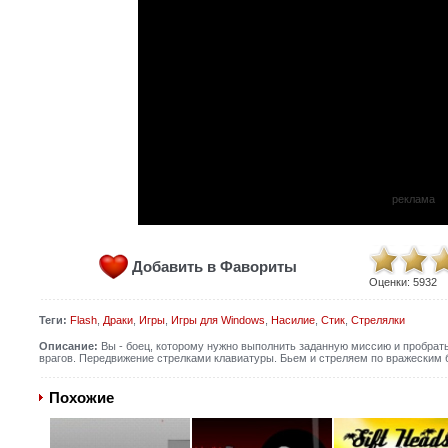
реклама
Добавить в Фавориты
Оценки:
5932
Теги:
Flash
,
Драки
,
Игры
,
Игры для Windows
,
Насилие
,
Стик
,
Стрелялки
Описание:
Вы - боец, которому нужно выполнить заданную миссию и пробрать
врагов. Передвижение стрелками клавиатуры. Бьем и стреляем по вражеским
Похожие