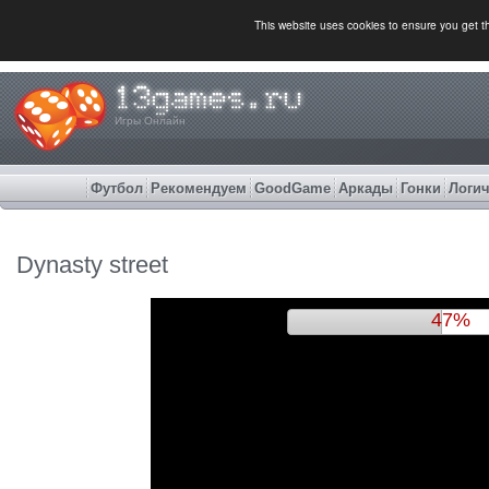
This website uses cookies to ensure you get 
Игры Онлайн
Футбол
Рекомендуем
GoodGame
Аркады
Гонки
Логич
Dynasty street
50%